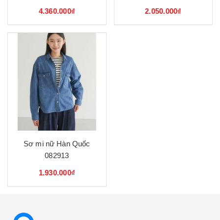
4.360.000₫
2.050.000₫
Sơ mi nữ Hàn Quốc
082913
1.930.000₫