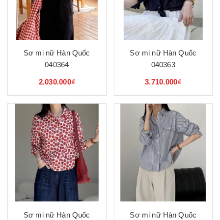
Sơ mi nữ Hàn Quốc
Sơ mi nữ Hàn Quốc
040364
040363
2.030.000₫
3.710.000₫
Sơ mi nữ Hàn Quốc
Sơ mi nữ Hàn Quốc