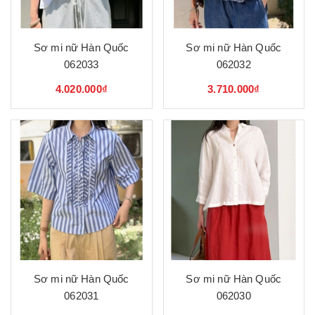
Sơ mi nữ Hàn Quốc
Sơ mi nữ Hàn Quốc
062033
062032
4.020.000₫
3.710.000₫
Sơ mi nữ Hàn Quốc
Sơ mi nữ Hàn Quốc
062031
062030