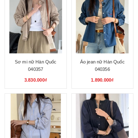
Sơ mi nữ Hàn Quốc
Áo jean nữ Hàn Quốc
040357
040356
3.830.000₫
1.890.000₫