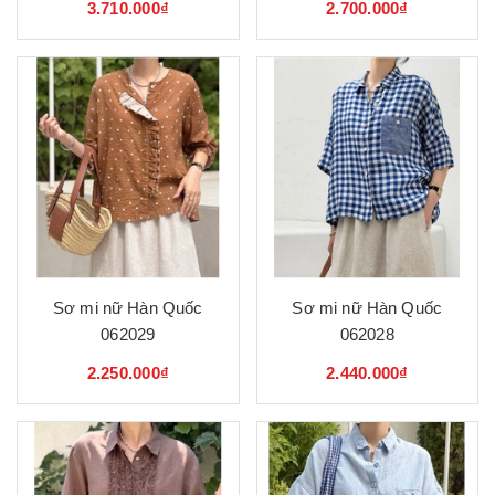
3.710.000₫
2.700.000₫
Sơ mi nữ Hàn Quốc
Sơ mi nữ Hàn Quốc
062029
062028
2.250.000₫
2.440.000₫