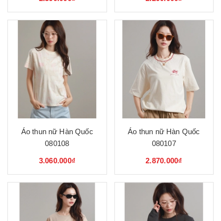
Áo thun nữ Hàn Quốc
Áo thun nữ Hàn Quốc
080108
080107
3.060.000₫
2.870.000₫