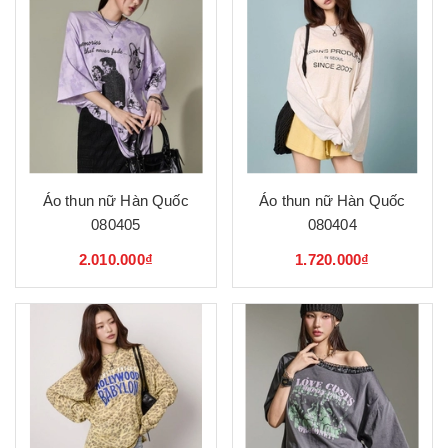
Áo thun nữ Hàn Quốc
Áo thun nữ Hàn Quốc
080405
080404
2.010.000₫
1.720.000₫