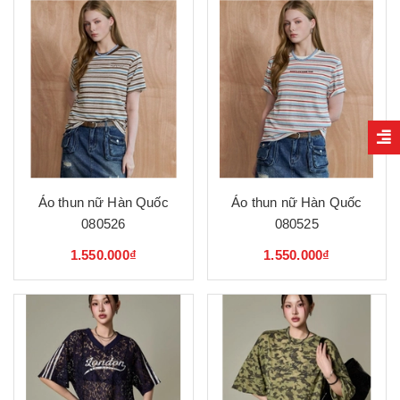
Áo thun nữ Hàn Quốc
Áo thun nữ Hàn Quốc
080526
080525
1.550.000₫
1.550.000₫