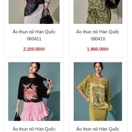
Áo thun nữ Hàn Quốc
Áo thun nữ Hàn Quốc
080411
080410
2.100.000₫
1.860.000₫
Áo thun nữ Hàn Quốc
Áo thun nữ Hàn Quốc