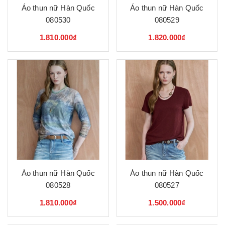
Áo thun nữ Hàn Quốc
Áo thun nữ Hàn Quốc
080530
080529
1.810.000₫
1.820.000₫
Áo thun nữ Hàn Quốc
Áo thun nữ Hàn Quốc
080528
080527
1.810.000₫
1.500.000₫