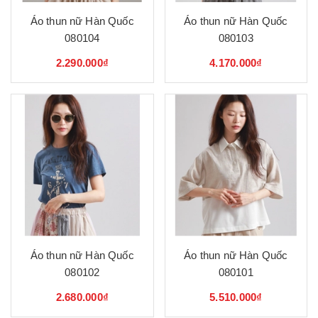
Áo thun nữ Hàn Quốc
Áo thun nữ Hàn Quốc
080104
080103
2.290.000₫
4.170.000₫
Áo thun nữ Hàn Quốc
Áo thun nữ Hàn Quốc
080102
080101
2.680.000₫
5.510.000₫