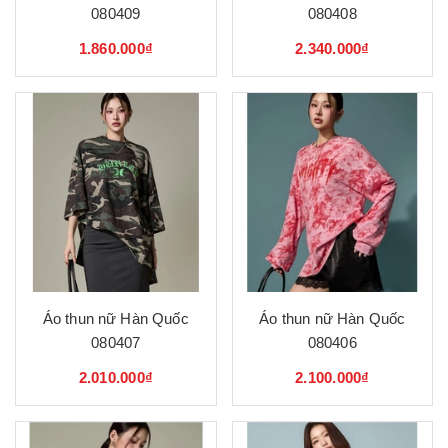
080409
080408
1.860.000₫
2.340.000₫
Áo thun nữ Hàn Quốc
Áo thun nữ Hàn Quốc
080407
080406
2.010.000₫
2.100.000₫