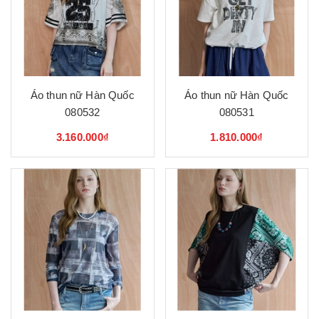
Áo thun nữ Hàn Quốc
Áo thun nữ Hàn Quốc
080532
080531
3.160.000₫
1.810.000₫