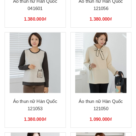
Áo thun nữ Hàn Quốc
Áo thun nữ Hàn Quốc
041601
121056
1.380.000₫
1.380.000₫
Áo thun nữ Hàn Quốc
Áo thun nữ Hàn Quốc
121053
121050
1.380.000₫
1.090.000₫