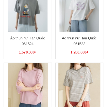
Áo thun nữ Hàn Quốc
Áo thun nữ Hàn Quốc
061524
061523
1.570.000₫
1.280.000₫