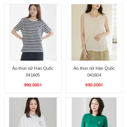
Áo thun nữ Hàn Quốc
Áo thun nữ Hàn Quốc
041605
041604
990.000₫
990.000₫