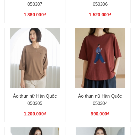
050307
050306
1.380.000₫
1.520.000₫
Áo thun nữ Hàn Quốc
Áo thun nữ Hàn Quốc
050305
050304
1.200.000₫
990.000₫