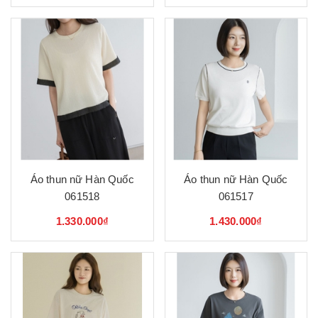
Áo thun nữ Hàn Quốc
Áo thun nữ Hàn Quốc
061518
061517
1.330.000₫
1.430.000₫