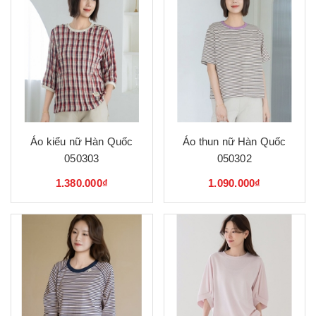
Áo kiểu nữ Hàn Quốc
Áo thun nữ Hàn Quốc
050303
050302
1.380.000₫
1.090.000₫