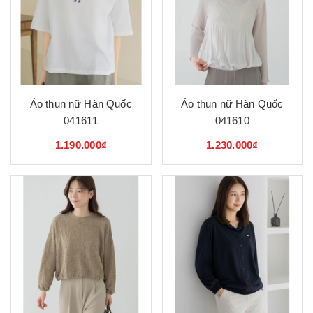
Áo thun nữ Hàn Quốc
Áo thun nữ Hàn Quốc
041611
041610
1.190.000₫
1.230.000₫