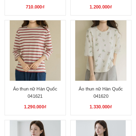
710.000₫
1.200.000₫
Áo thun nữ Hàn Quốc
Áo thun nữ Hàn Quốc
041621
041620
1.290.000₫
1.330.000₫