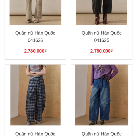
Quần nữ Hàn Quốc
Quần nữ Hàn Quốc
041626
041625
2.780.000₫
2.780.000₫
Quần nữ Hàn Quốc
Quần nữ Hàn Quốc