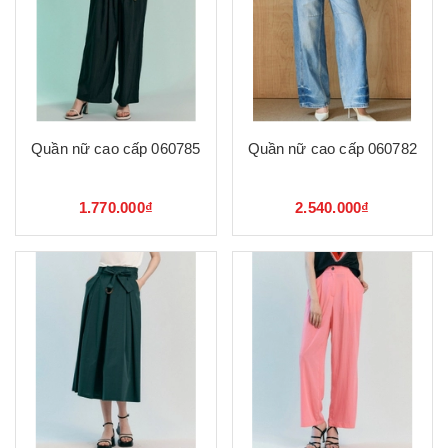
Quần nữ cao cấp 060785
Quần nữ cao cấp 060782
1.770.000₫
2.540.000₫