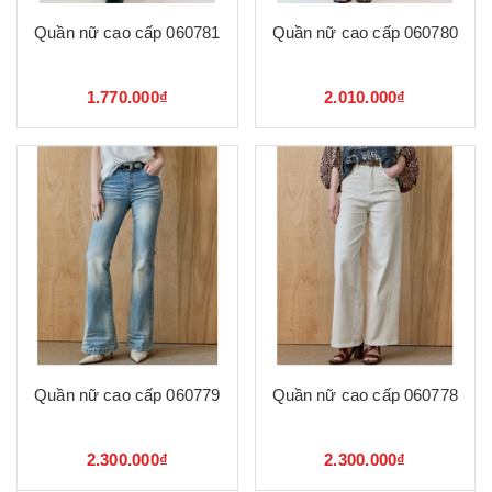
Quần nữ cao cấp 060781
Quần nữ cao cấp 060780
1.770.000₫
2.010.000₫
Quần nữ cao cấp 060779
Quần nữ cao cấp 060778
2.300.000₫
2.300.000₫