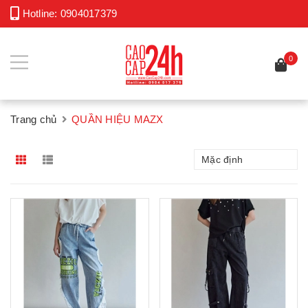
Hotline:
0904017379
0
Trang chủ
QUẦN HIỆU MAZX
Mặc định