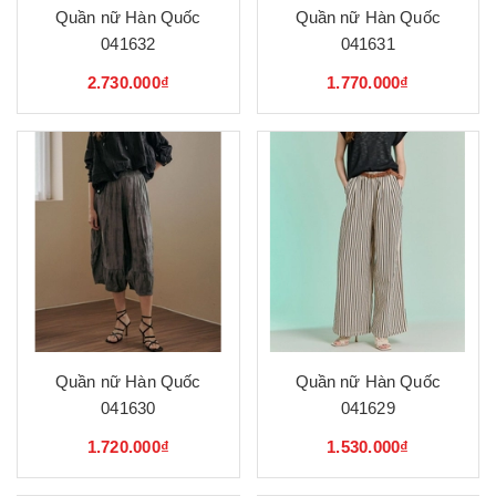
Quần nữ Hàn Quốc
Quần nữ Hàn Quốc
041632
041631
2.730.000₫
1.770.000₫
Quần nữ Hàn Quốc
Quần nữ Hàn Quốc
041630
041629
1.720.000₫
1.530.000₫