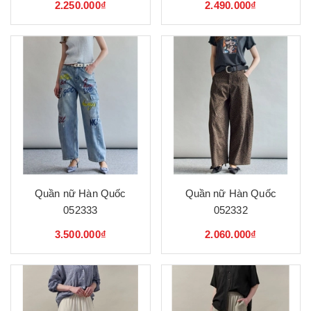
2.250.000₫
2.490.000₫
Quần nữ Hàn Quốc
Quần nữ Hàn Quốc
052333
052332
3.500.000₫
2.060.000₫