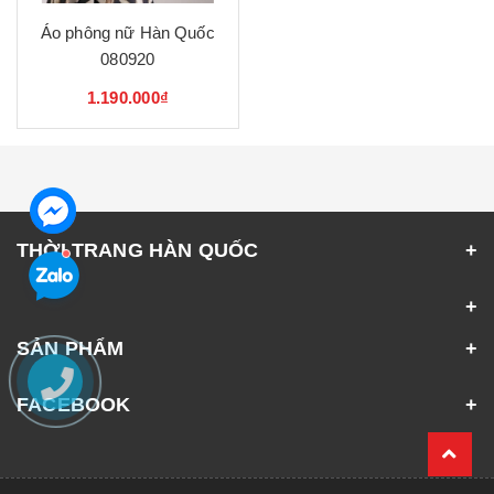
Áo phông nữ Hàn Quốc
080920
1.190.000₫
THỜI TRANG HÀN QUỐC
SẢN PHẨM
FACEBOOK