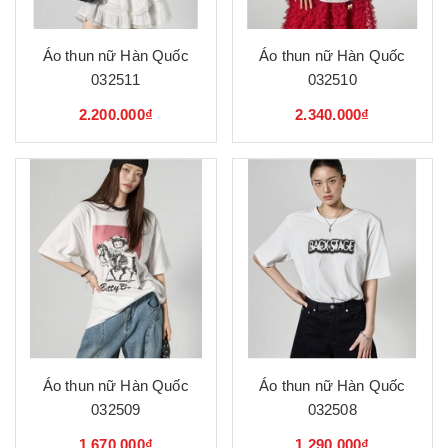
Áo thun nữ Hàn Quốc
Áo thun nữ Hàn Quốc
032511
032510
2.200.000₫
2.340.000₫
Áo thun nữ Hàn Quốc
Áo thun nữ Hàn Quốc
032509
032508
1.670.000₫
1.290.000₫