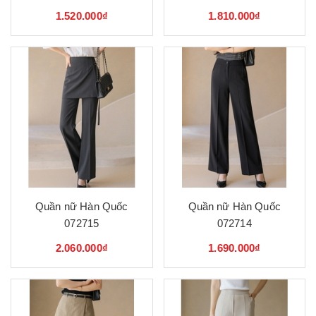
1.520.000₫
1.810.000₫
Quần nữ Hàn Quốc
Quần nữ Hàn Quốc
072715
072714
2.060.000₫
1.690.000₫