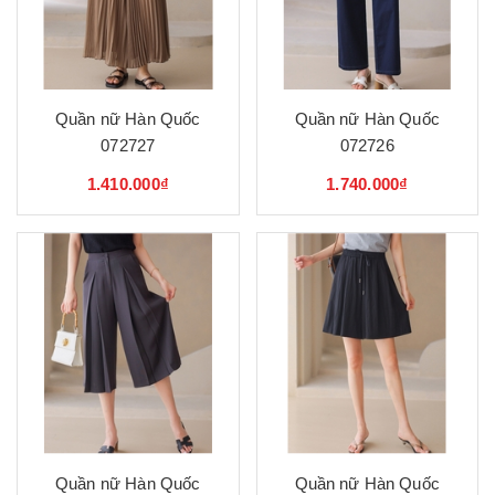
Quần nữ Hàn Quốc
Quần nữ Hàn Quốc
072727
072726
1.410.000₫
1.740.000₫
Quần nữ Hàn Quốc
Quần nữ Hàn Quốc