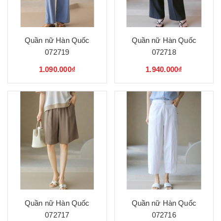
Quần nữ Hàn Quốc
Quần nữ Hàn Quốc
072719
072718
1.090.000₫
1.940.000₫
Quần nữ Hàn Quốc
Quần nữ Hàn Quốc
072717
072716