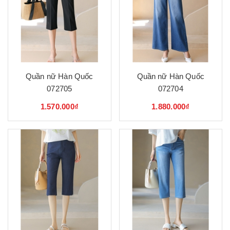
Quần nữ Hàn Quốc
Quần nữ Hàn Quốc
072705
072704
1.570.000₫
1.880.000₫