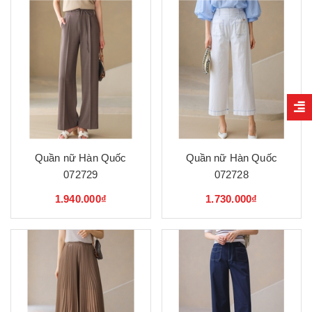
Quần nữ Hàn Quốc
Quần nữ Hàn Quốc
072729
072728
1.940.000₫
1.730.000₫