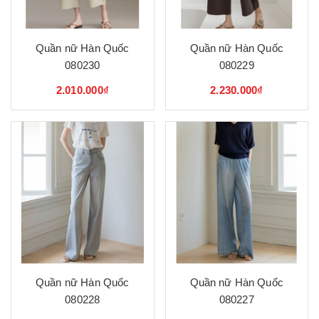
Quần nữ Hàn Quốc
Quần nữ Hàn Quốc
080230
080229
2.010.000₫
2.230.000₫
Quần nữ Hàn Quốc
Quần nữ Hàn Quốc
080228
080227