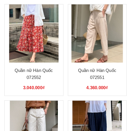
Quần nữ Hàn Quốc
Quần nữ Hàn Quốc
072552
072551
3.040.000₫
4.360.000₫