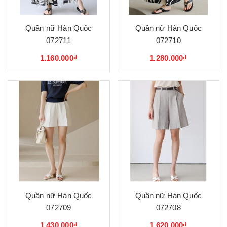
Quần nữ Hàn Quốc
Quần nữ Hàn Quốc
072711
072710
1.160.000₫
1.280.000₫
Quần nữ Hàn Quốc
Quần nữ Hàn Quốc
072709
072708
1.430.000₫
1.620.000₫