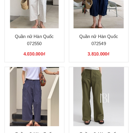
Quần nữ Hàn Quốc
Quần nữ Hàn Quốc
072550
072549
4.030.000₫
3.810.000₫