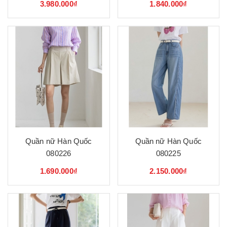
3.980.000₫
1.840.000₫
Quần nữ Hàn Quốc
Quần nữ Hàn Quốc
080226
080225
1.690.000₫
2.150.000₫