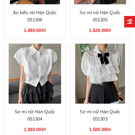
Áo kiểu nữ Hàn Quốc
Sơ mi nữ Hàn Quốc
051306
051305
1.480.000₫
1.620.000₫
Sơ mi nữ Hàn Quốc
Sơ mi nữ Hàn Quốc
051304
051303
1.380.000₫
1.500.000₫