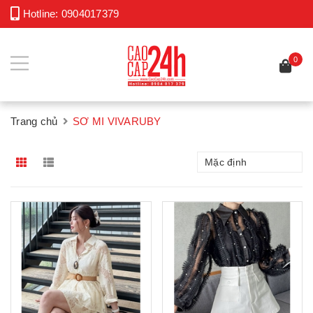
Hotline:
0904017379
0
Trang chủ
SƠ MI VIVARUBY
Mặc định