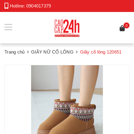
Hotline:
0904017379
0
Trang chủ
GIẦY NỮ CỔ LÔNG
Giầy cổ lông 120651