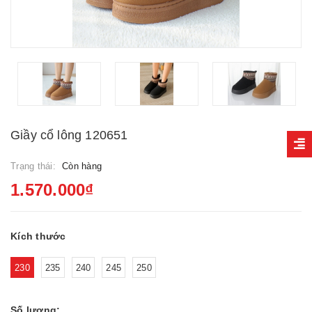
Giầy cổ lông 120651
Trạng thái:
Còn hàng
1.570.000₫
Kích thước
230
235
240
245
250
Số lượng: