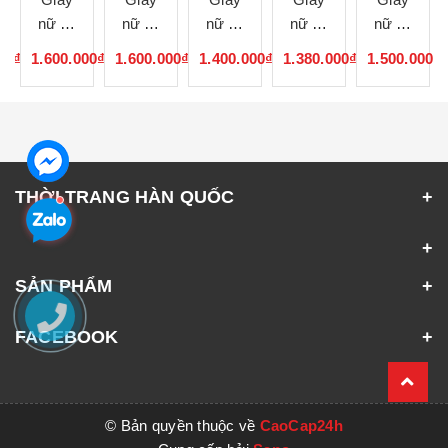
nữ cổ
nữ cổ
nữ cổ
nữ cổ
nữ cổ
lông
lông
lông
lông
lông
00₫
1.600.000₫
1.600.000₫
1.400.000₫
1.380.000₫
1.500.000₫
120936
120935
120934
120933
120932
THỜI TRANG HÀN QUỐC
SẢN PHẨM
FACEBOOK
© Bản quyền thuộc về
CaoCap24h