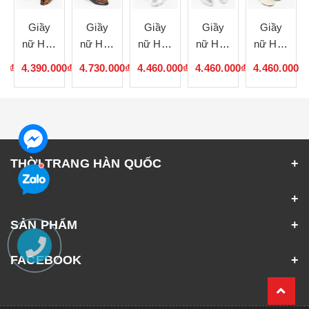
Giầy
Giầy
Giầy
Giầy
Giầy
nữ Hàn
nữ Hàn
nữ Hàn
nữ Hàn
nữ Hàn
Quốc
Quốc
Quốc
Quốc
Quốc
00₫
4.390.000₫
4.730.000₫
4.460.000₫
4.460.000₫
4.460.000₫
102872
102871
102870
102869
102868
THỜI TRANG HÀN QUỐC
SẢN PHẨM
FACEBOOK