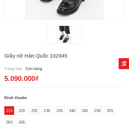
Giầy nữ Hàn Quốc 102845
Trạng thái:
Còn hàng
5.090.000₫
Kích thước
215
220
225
230
235
240
245
250
255
260
265